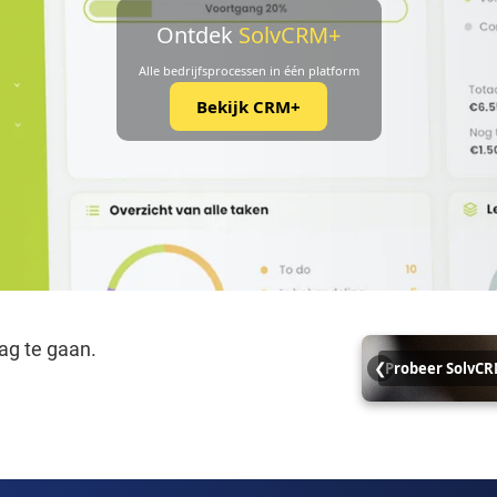
Ontdek
SolvCRM+
Alle bedrijfsprocessen in één platform
Bekijk CRM+
ag te gaan.
❮
Probeer SolvCR
Start nu