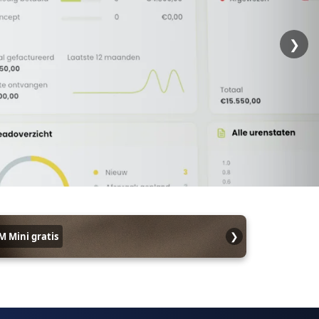
❯
❯
M Mini gratis