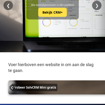
❮
❯
Alle bedrijfsprocessen in één platform
Bekijk CRM+
Voer hierboven een website in om aan de slag
te gaan.
u
❮
Probeer SolvCRM Mini gratis